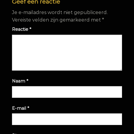
Geef een reactie
Je e-mailadres wordt niet gepubliceerd.
Vereiste velden zijn gemarkeerd met
*
Reactie
*
Naam
*
E-mail
*